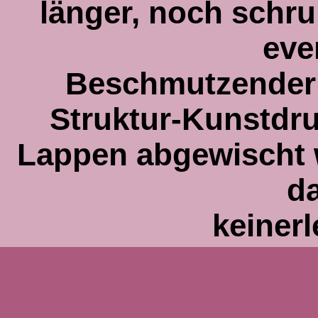
länger, noch schr
eve
Beschmutzender 
Struktur-Kunstdru
Lappen abgewischt 
d
keinerl