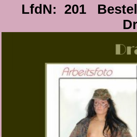
LfdN: 201 Beste
D