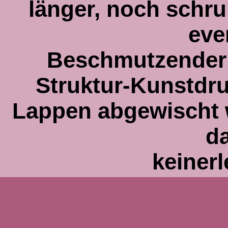
länger, noch schr
eve
Beschmutzender 
Struktur-Kunstdru
Lappen abgewischt 
d
keinerl